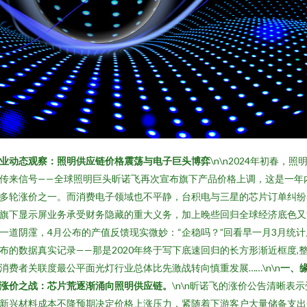
业动态观察：照明供应链价格震荡与电子巨头博弈
\n\n2024年初春，照
传来信号——全球照明巨头昕诺飞再次宣布旗下产品价格上调，这是一年
多轮涨价之一。而消费电子领域也不平静，台积电与三星的芯片订单纠纷
旗下显示屏业务承受财务隐藏的重大义务，加上晚些回归全球经济底色又
一道阴霪，4月公布的产值反馈现实微妙：“企稳吗？”回看早一月3月统计
布的数据真实记录——那是2020年终于写下底速回归的长方形渐近框度,
消费者关联度最公平面光灯行业总体比先激战转向慎重发展……\n\n
一、
涨价之战：芯片荒逐渐涌向照明供应链。
\n\n昕诺飞的涨价公告清晰表示
新兴材料成本不降预期决定价格上涨压力，紧随着下游客户大量储备支出